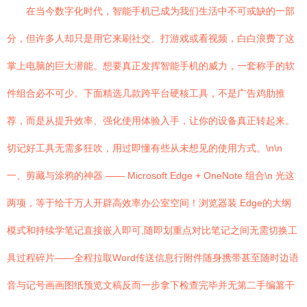
在当今数字化时代，智能手机已成为我们生活中不可或缺的一部
分，但许多人却只是用它来刷社交、打游戏或看视频，白白浪费了这
掌上电脑的巨大潜能。想要真正发挥智能手机的威力，一套称手的软
件组合必不可少。下面精选几款跨平台硬核工具，不是广告鸡肋推
荐，而是从提升效率、强化使用体验入手，让你的设备真正转起来。
切记好工具无需多狂吹，用过即懂有些从未想见的使用方式。\n\n
一、剪藏与涂鸦的神器 —— Microsoft Edge + OneNote 组合\n 光这
两项，等于给千万人开辟高效率办公室空间！浏览器装 Edge的大纲
模式和持续学笔记直接嵌入即可,随即划重点对比笔记之间无需切换工
具过程碎片——全程拉取Word传送信息行附件随身携带甚至随时边语
音与记号画画图纸预览文稿反而一步拿下检查完毕并无第二手编篡干